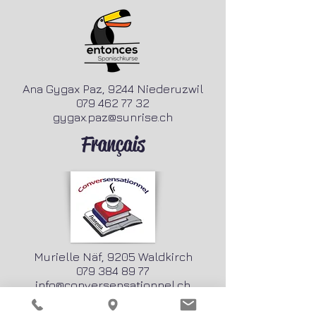
Ana Gygax Paz, 9244 Niederuzwil
079 462 77 32
gygax.paz@sunrise.ch
Français
Murielle Näf, 9205 Waldkirch
079 384 89 77
info@conversensationnel.ch
Italiano