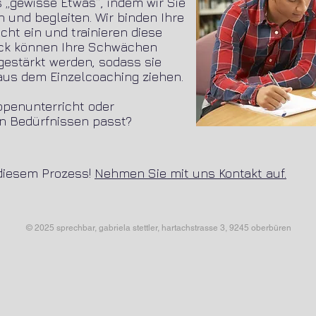
 „gewisse Etwas“, indem wir Sie
n und begleiten. Wir binden Ihre
icht ein und trainieren diese
back können Ihre Schwächen
gestärkt werden, sodass sie
us dem Einzelcoaching ziehen.
uppenunterricht oder
en Bedürfnissen passt?
 diesem Prozess!
Nehmen Sie mit uns Kontakt auf.
© 2025 sprechbar, gabriela stettler, hartachstrasse 3, 9245 oberbüren